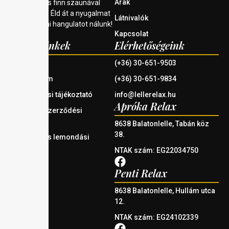
Árak
jakuzzival és finn szaunával
rendelkezik. Éld át a nyugalmat
Látnivalók
és a balatoni hangulatot nálunk!
Kapcsolat
Fontos linkek
Elérhetőségeink
Házirend
(+36) 30-651-9503
Impresszum
(+36) 30-651-9834
Adatkezelési tájékoztató
info@lellerelax.hu
Apróka Relax
Általános Szerződési
Feltételek
8638 Balatonlelle, Tabán köz
38.
Foglalási és lemondási
szabályzat
NTAK szám: EG22034750
Penti Relax
8638 Balatonlelle, Hullám utca
12.
NTAK szám: EG24102339