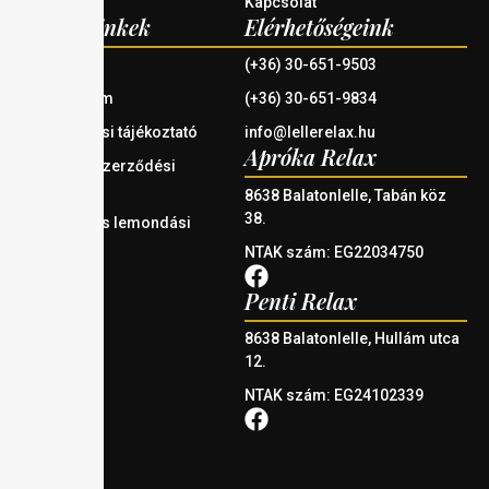
Kapcsolat
Fontos linkek
Elérhetőségeink
Házirend
(+36) 30-651-9503
Impresszum
(+36) 30-651-9834
Adatkezelési tájékoztató
info@lellerelax.hu
Apróka Relax
Általános Szerződési
Feltételek
8638 Balatonlelle, Tabán köz
38.
Foglalási és lemondási
szabályzat
NTAK szám: EG22034750
Penti Relax
8638 Balatonlelle, Hullám utca
12.
NTAK szám: EG24102339