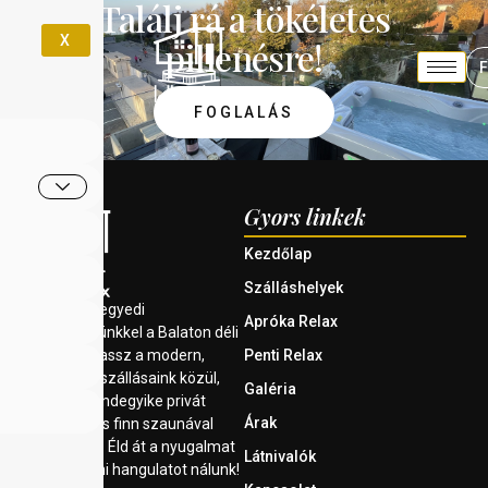
Találj rá a tökéletes
X
pihenésre!
FOGLALÁS
Gyors linkek
Kezdőlap
Szálláshelyek
Várunk két egyedi
Apróka Relax
szálláshelyünkkel a Balaton déli
partján. Válassz a modern,
Penti Relax
kényelmes szállásaink közül,
Galéria
amelyek mindegyike privát
Árak
jakuzzival és finn szaunával
rendelkezik. Éld át a nyugalmat
Látnivalók
és a balatoni hangulatot nálunk!